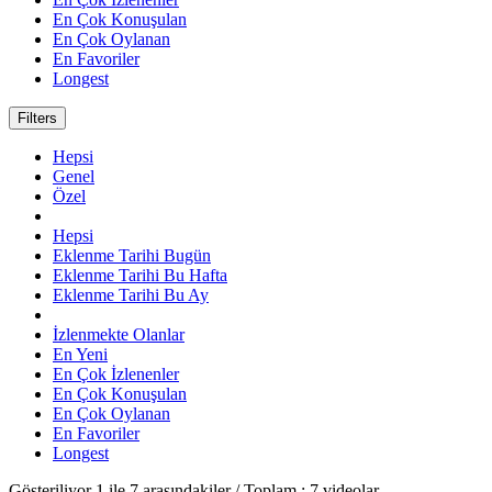
En Çok Konuşulan
En Çok Oylanan
En Favoriler
Longest
Filters
Hepsi
Genel
Özel
Hepsi
Eklenme Tarihi Bugün
Eklenme Tarihi Bu Hafta
Eklenme Tarihi Bu Ay
İzlenmekte Olanlar
En Yeni
En Çok İzlenenler
En Çok Konuşulan
En Çok Oylanan
En Favoriler
Longest
Gösteriliyor
1
ile
7
arasındakiler / Toplam :
7
videolar.