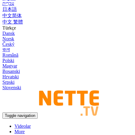
עִבְרִית
日本語
中文简体
中文 繁體
Türkçe
Dansk
Norsk
Český
বাংলা
Română
Polski
Magyar
Bosanski
Hrvatski
Srpski
Slovenski
Toggle navigation
Videolar
More