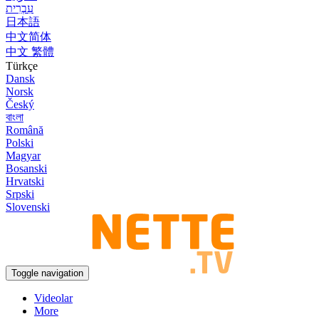
עִבְרִית
日本語
中文简体
中文 繁體
Türkçe
Dansk
Norsk
Český
বাংলা
Română
Polski
Magyar
Bosanski
Hrvatski
Srpski
Slovenski
Toggle navigation
Videolar
More