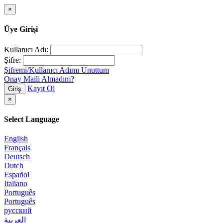
×
Üye Girişi
Kullanıcı Adı:
Şifre:
Şifremi/Kullanıcı Adımı Unuttum
Onay Maili Almadım?
Kayıt Ol
Giriş
×
Select Language
English
Français
Deutsch
Dutch
Español
Italiano
Português
Português
русский
العربية