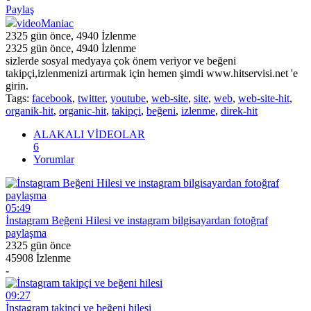
Paylaş
videoManiac
2325 gün önce
,
4940
İzlenme
2325 gün önce
,
4940
İzlenme
sizlerde sosyal medyaya çok önem veriyor ve beğeni
takipçi,izlenmenizi artırmak için hemen şimdi www.hitservisi.net 'e
girin.
Tags:
facebook
,
twitter
,
youtube
,
web-site
,
site
,
web
,
web-site-hit
,
organik-hit
,
organic-hit
,
takipçi
,
beğeni
,
izlenme
,
direk-hit
ALAKALI VİDEOLAR
6
Yorumlar
05:49
İnstagram Beğeni Hilesi ve instagram bilgisayardan fotoğraf
paylaşma
2325 gün önce
45908 İzlenme
-
09:27
İnstagram takipçi ve beğeni hilesi