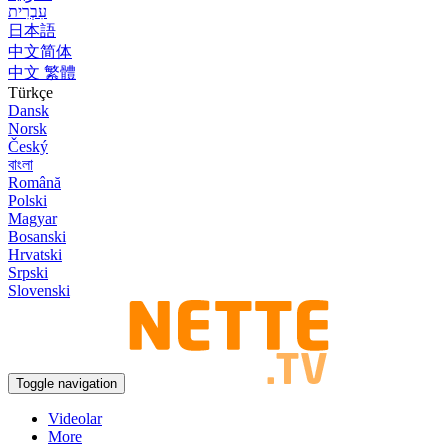
עִבְרִית
日本語
中文简体
中文 繁體
Türkçe
Dansk
Norsk
Český
বাংলা
Română
Polski
Magyar
Bosanski
Hrvatski
Srpski
Slovenski
Toggle navigation
Videolar
More