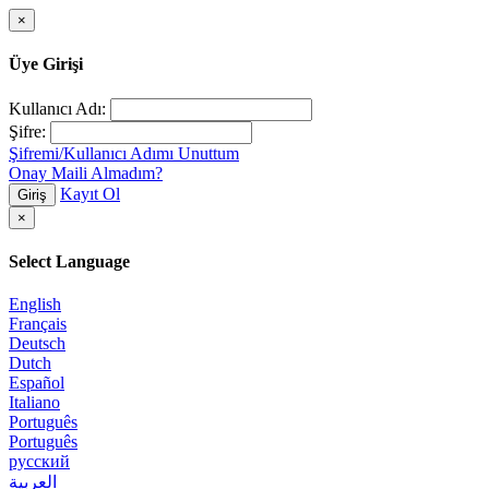
×
Üye Girişi
Kullanıcı Adı:
Şifre:
Şifremi/Kullanıcı Adımı Unuttum
Onay Maili Almadım?
Kayıt Ol
Giriş
×
Select Language
English
Français
Deutsch
Dutch
Español
Italiano
Português
Português
русский
العربية