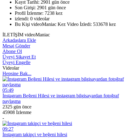
Kayıt Tarihi:
2901 gün önce
Son Girişi:
2901 gün önce
Profil İzlenme:
7238 kez
izlendi:
0 videolar
Bu Kişi videoManiac Kez Video İzledi:
533678 kez
İLETİŞİM videoManiac
Arkadaşlara Ekle
Mesaj Gönder
Abone Ol
Üyeyi Şikayet Et
Üyeyi Engelle
Videolar
Hepsine Bak...
05:49
İnstagram Beğeni Hilesi ve instagram bilgisayardan fotoğraf
paylaşma
2325 gün önce
45908 İzlenme
-
09:27
İnstagram takipçi ve beğeni hilesi