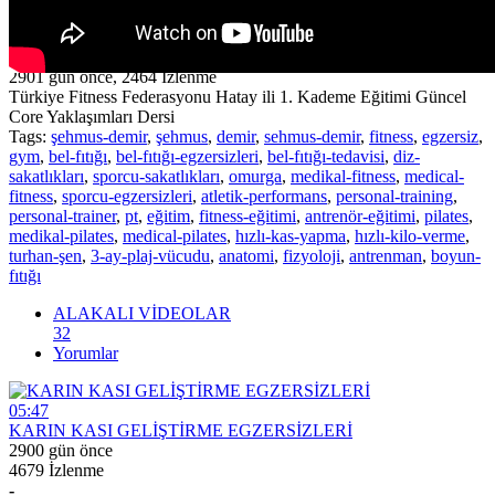
Paylaş
videoManiac
2901 gün önce
,
2464
İzlenme
2901 gün önce
,
2464
İzlenme
Türkiye Fitness Federasyonu Hatay ili 1. Kademe Eğitimi Güncel
Core Yaklaşımları Dersi
Tags:
şehmus-demir
,
şehmus
,
demir
,
sehmus-demir
,
fitness
,
egzersiz
,
gym
,
bel-fıtığı
,
bel-fıtığı-egzersizleri
,
bel-fıtığı-tedavisi
,
diz-
sakatlıkları
,
sporcu-sakatlıkları
,
omurga
,
medikal-fitness
,
medical-
fitness
,
sporcu-egzersizleri
,
atletik-performans
,
personal-training
,
personal-trainer
,
pt
,
eğitim
,
fitness-eğitimi
,
antrenör-eğitimi
,
pilates
,
medikal-pilates
,
medical-pilates
,
hızlı-kas-yapma
,
hızlı-kilo-verme
,
turhan-şen
,
3-ay-plaj-vücudu
,
anatomi
,
fizyoloji
,
antrenman
,
boyun-
fıtığı
ALAKALI VİDEOLAR
32
Yorumlar
05:47
KARIN KASI GELİŞTİRME EGZERSİZLERİ
2900 gün önce
4679 İzlenme
-