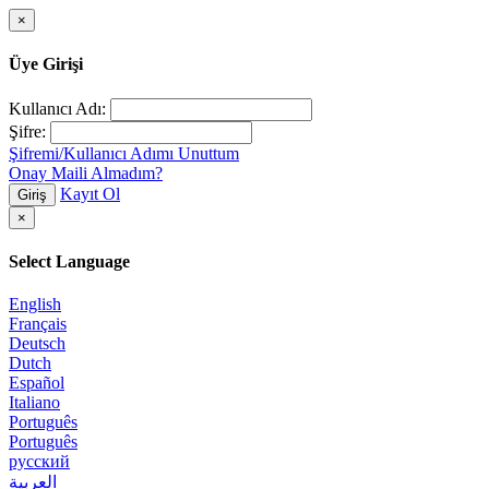
×
Üye Girişi
Kullanıcı Adı:
Şifre:
Şifremi/Kullanıcı Adımı Unuttum
Onay Maili Almadım?
Kayıt Ol
Giriş
×
Select Language
English
Français
Deutsch
Dutch
Español
Italiano
Português
Português
русский
العربية