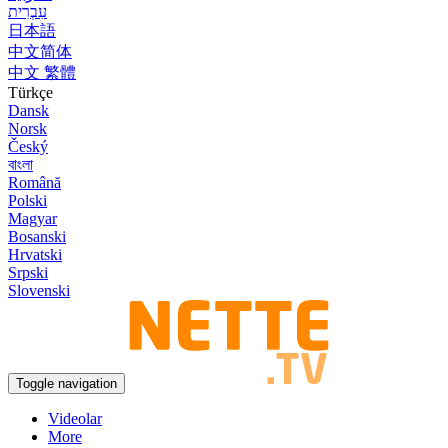
עִבְרִית
日本語
中文简体
中文 繁體
Türkçe
Dansk
Norsk
Český
বাংলা
Română
Polski
Magyar
Bosanski
Hrvatski
Srpski
Slovenski
Toggle navigation
Videolar
More