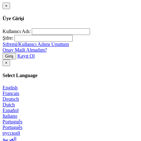
×
Üye Girişi
Kullanıcı Adı:
Şifre:
Şifremi/Kullanıcı Adımı Unuttum
Onay Maili Almadım?
Kayıt Ol
Giriş
×
Select Language
English
Français
Deutsch
Dutch
Español
Italiano
Português
Português
русский
العربية