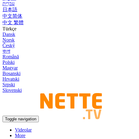
עִבְרִית
日本語
中文简体
中文 繁體
Türkçe
Dansk
Norsk
Český
বাংলা
Română
Polski
Magyar
Bosanski
Hrvatski
Srpski
Slovenski
Toggle navigation
Videolar
More