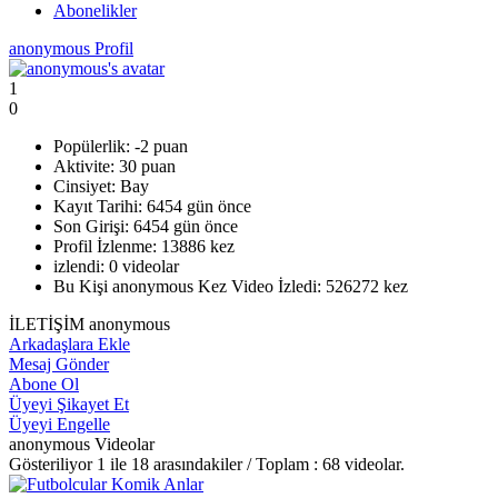
Abonelikler
anonymous Profil
1
0
Popülerlik:
-2 puan
Aktivite:
30 puan
Cinsiyet:
Bay
Kayıt Tarihi:
6454 gün önce
Son Girişi:
6454 gün önce
Profil İzlenme:
13886 kez
izlendi:
0 videolar
Bu Kişi anonymous Kez Video İzledi:
526272 kez
İLETİŞİM anonymous
Arkadaşlara Ekle
Mesaj Gönder
Abone Ol
Üyeyi Şikayet Et
Üyeyi Engelle
anonymous Videolar
Gösteriliyor
1
ile
18
arasındakiler / Toplam :
68
videolar.