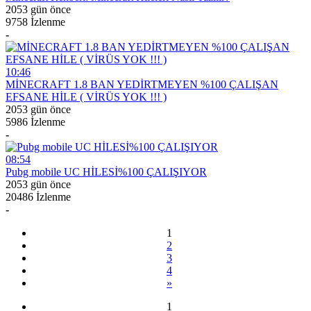
2053 gün önce
9758 İzlenme
-
10:46
MİNECRAFT 1.8 BAN YEDİRTMEYEN %100 ÇALIŞAN
EFSANE HİLE ( VİRÜS YOK !!! )
2053 gün önce
5986 İzlenme
-
08:54
Pubg mobile UC HİLESİ%100 ÇALIŞIYOR
2053 gün önce
20486 İzlenme
-
1
2
3
4
»
1