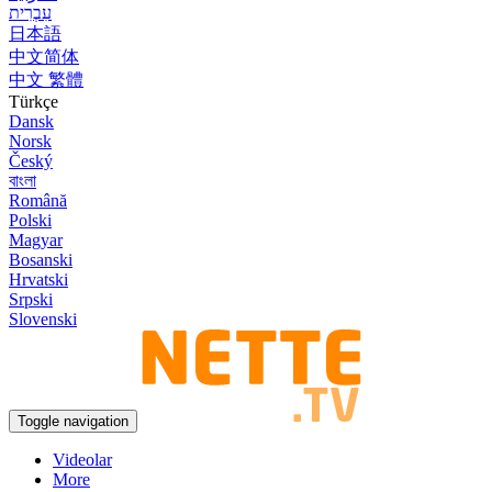
עִבְרִית
日本語
中文简体
中文 繁體
Türkçe
Dansk
Norsk
Český
বাংলা
Română
Polski
Magyar
Bosanski
Hrvatski
Srpski
Slovenski
Toggle navigation
Videolar
More