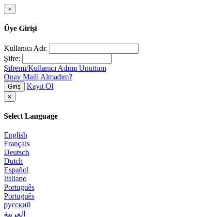
×
Üye Girişi
Kullanıcı Adı:
Şifre:
Şifremi/Kullanıcı Adımı Unuttum
Onay Maili Almadım?
Kayıt Ol
Giriş
×
Select Language
English
Français
Deutsch
Dutch
Español
Italiano
Português
Português
русский
العربية