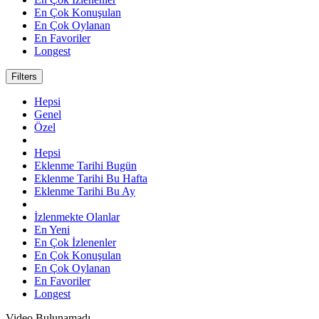
En Çok Konuşulan
En Çok Oylanan
En Favoriler
Longest
Filters
Hepsi
Genel
Özel
Hepsi
Eklenme Tarihi Bugün
Eklenme Tarihi Bu Hafta
Eklenme Tarihi Bu Ay
İzlenmekte Olanlar
En Yeni
En Çok İzlenenler
En Çok Konuşulan
En Çok Oylanan
En Favoriler
Longest
Video Bulunamadı.