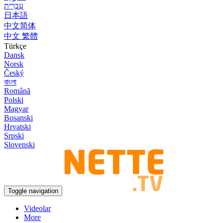
עִבְרִית
日本語
中文简体
中文 繁體
Türkçe
Dansk
Norsk
Český
বাংলা
Română
Polski
Magyar
Bosanski
Hrvatski
Srpski
Slovenski
Toggle navigation
Videolar
More