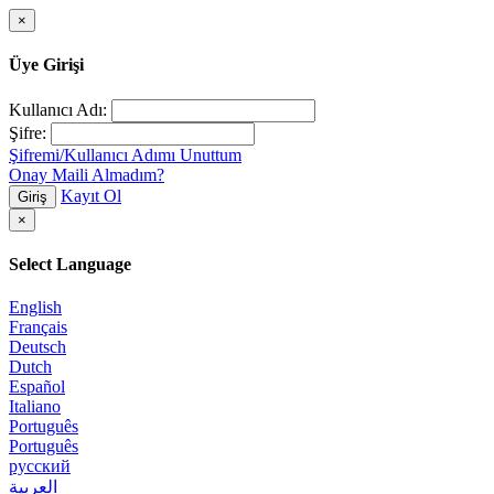
×
Üye Girişi
Kullanıcı Adı:
Şifre:
Şifremi/Kullanıcı Adımı Unuttum
Onay Maili Almadım?
Kayıt Ol
Giriş
×
Select Language
English
Français
Deutsch
Dutch
Español
Italiano
Português
Português
русский
العربية