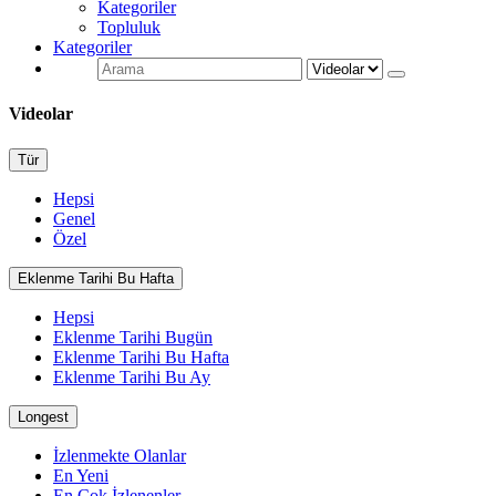
Kategoriler
Topluluk
Kategoriler
Videolar
Tür
Hepsi
Genel
Özel
Eklenme Tarihi Bu Hafta
Hepsi
Eklenme Tarihi Bugün
Eklenme Tarihi Bu Hafta
Eklenme Tarihi Bu Ay
Longest
İzlenmekte Olanlar
En Yeni
En Çok İzlenenler