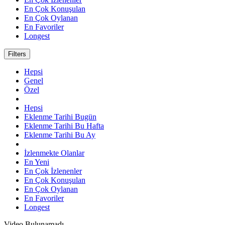
En Çok Konuşulan
En Çok Oylanan
En Favoriler
Longest
Filters
Hepsi
Genel
Özel
Hepsi
Eklenme Tarihi Bugün
Eklenme Tarihi Bu Hafta
Eklenme Tarihi Bu Ay
İzlenmekte Olanlar
En Yeni
En Çok İzlenenler
En Çok Konuşulan
En Çok Oylanan
En Favoriler
Longest
Video Bulunamadı.