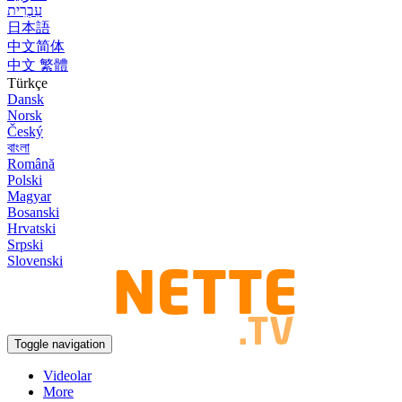
עִבְרִית
日本語
中文简体
中文 繁體
Türkçe
Dansk
Norsk
Český
বাংলা
Română
Polski
Magyar
Bosanski
Hrvatski
Srpski
Slovenski
Toggle navigation
Videolar
More