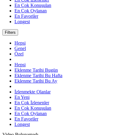
En Çok Konuşulan
En Çok Oylanan
En Favoriler
Longest
Filters
Hepsi
Genel
Özel
Hepsi
Eklenme Tarihi Bugün
Eklenme Tarihi Bu Hafta
Eklenme Tarihi Bu Ay
İzlenmekte Olanlar
En Yeni
En Çok İzlenenler
En Çok Konuşulan
En Çok Oylanan
En Favoriler
Longest
Video Bulunamadı.