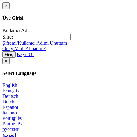
×
Üye Girişi
Kullanıcı Adı:
Şifre:
Şifremi/Kullanıcı Adımı Unuttum
Onay Maili Almadım?
Kayıt Ol
Giriş
×
Select Language
English
Français
Deutsch
Dutch
Español
Italiano
Português
Português
русский
العربية