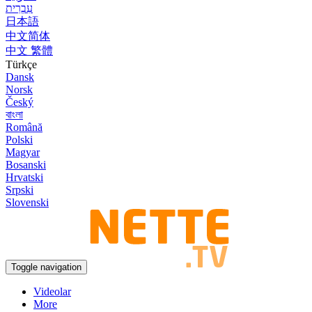
עִבְרִית
日本語
中文简体
中文 繁體
Türkçe
Dansk
Norsk
Český
বাংলা
Română
Polski
Magyar
Bosanski
Hrvatski
Srpski
Slovenski
Toggle navigation
Videolar
More