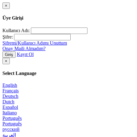
×
Üye Girişi
Kullanıcı Adı:
Şifre:
Şifremi/Kullanıcı Adımı Unuttum
Onay Maili Almadım?
Kayıt Ol
Giriş
×
Select Language
English
Français
Deutsch
Dutch
Español
Italiano
Português
Português
русский
العربية