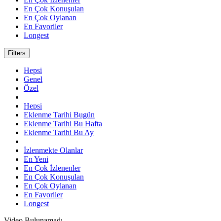
En Çok Konuşulan
En Çok Oylanan
En Favoriler
Longest
Filters
Hepsi
Genel
Özel
Hepsi
Eklenme Tarihi Bugün
Eklenme Tarihi Bu Hafta
Eklenme Tarihi Bu Ay
İzlenmekte Olanlar
En Yeni
En Çok İzlenenler
En Çok Konuşulan
En Çok Oylanan
En Favoriler
Longest
Video Bulunamadı.