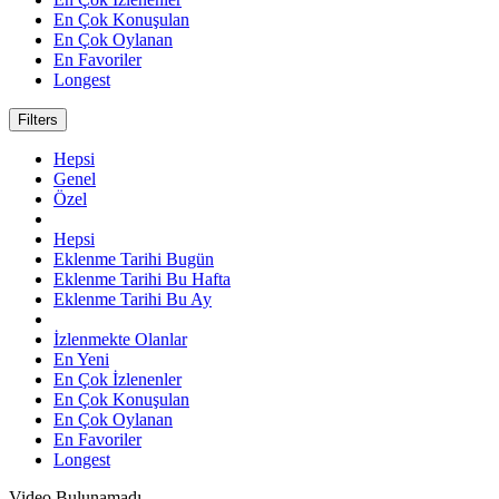
En Çok Konuşulan
En Çok Oylanan
En Favoriler
Longest
Filters
Hepsi
Genel
Özel
Hepsi
Eklenme Tarihi Bugün
Eklenme Tarihi Bu Hafta
Eklenme Tarihi Bu Ay
İzlenmekte Olanlar
En Yeni
En Çok İzlenenler
En Çok Konuşulan
En Çok Oylanan
En Favoriler
Longest
Video Bulunamadı.