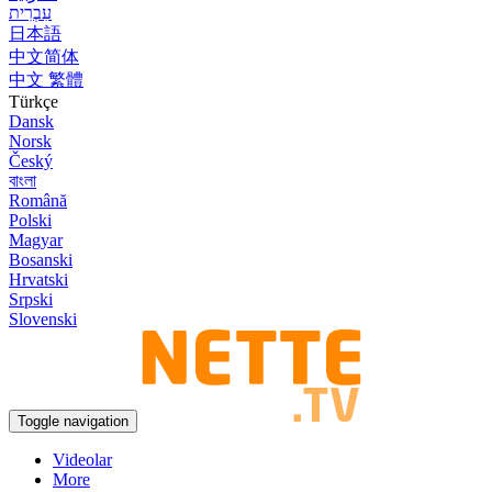
עִבְרִית
日本語
中文简体
中文 繁體
Türkçe
Dansk
Norsk
Český
বাংলা
Română
Polski
Magyar
Bosanski
Hrvatski
Srpski
Slovenski
Toggle navigation
Videolar
More