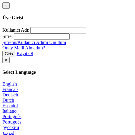
×
Üye Girişi
Kullanıcı Adı:
Şifre:
Şifremi/Kullanıcı Adımı Unuttum
Onay Maili Almadım?
Kayıt Ol
Giriş
×
Select Language
English
Français
Deutsch
Dutch
Español
Italiano
Português
Português
русский
العربية