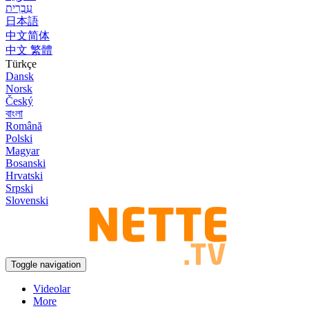
עִבְרִית
日本語
中文简体
中文 繁體
Türkçe
Dansk
Norsk
Český
বাংলা
Română
Polski
Magyar
Bosanski
Hrvatski
Srpski
Slovenski
Toggle navigation
Videolar
More