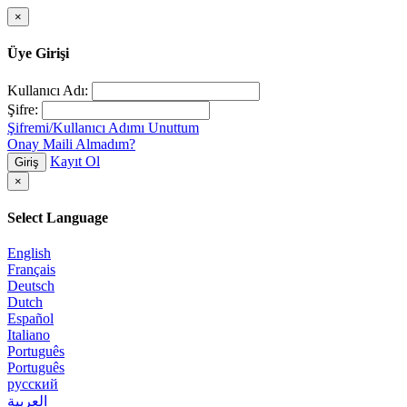
×
Üye Girişi
Kullanıcı Adı:
Şifre:
Şifremi/Kullanıcı Adımı Unuttum
Onay Maili Almadım?
Kayıt Ol
Giriş
×
Select Language
English
Français
Deutsch
Dutch
Español
Italiano
Português
Português
русский
العربية