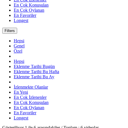
En Çok Konuşulan
En Çok Oylanan
En Favoriler
Longest
Filters
Hepsi
Genel
Özel
Hepsi
Eklenme Tarihi Bugün
Eklenme Tarihi Bu Hafta
Eklenme Tarihi Bu Ay
İzlenmekte Olanlar
En Yeni
En Çok İzlenenler
En Çok Konuşulan
En Çok Oylanan
En Favoriler
Longest
Gösteriliyor
1
ile
6
arasındakiler / Toplam :
6
videolar.